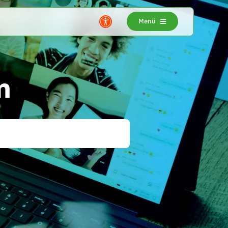
Menü
m