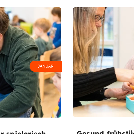
JANUAR
Gesund frühstü
r spielerisch